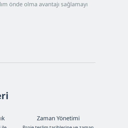
adım önde olma avantajı sağlamayı
ri
ık
Zaman Yönetimi
i
ile
Proje teslim tarihlerine ve zaman