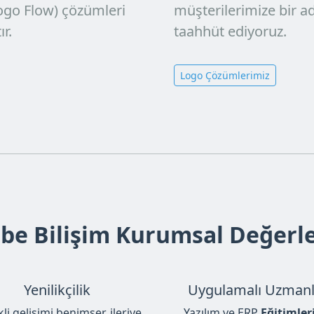
Logo Flow)
çözümleri
müşterilerimize bir 
r.
taahhüt ediyoruz.
Logo Çözümlerimiz
ibe Bilişim Kurumsal Değerle
Yenilikçilik
Uygulamalı Uzmanl
li gelişimi benimser, ileriye
Yazılım ve ERP
Eğitimler