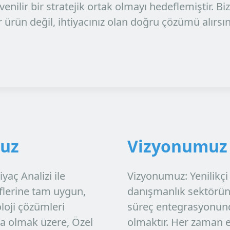
venilir bir stratejik ortak
olmayı hedeflemiştir. Biz
r ürün değil, ihtiyacınız olan
doğru çözümü
alırsın
muz
Vizyonumuz 
iyaç Analizi
ile
Vizyonumuz:
Yenilikç
flerine tam uygun,
danışmanlık sektöründ
oloji çözümleri
süreç entegrasyonund
a olmak üzere,
Özel
olmaktır. Her zaman e