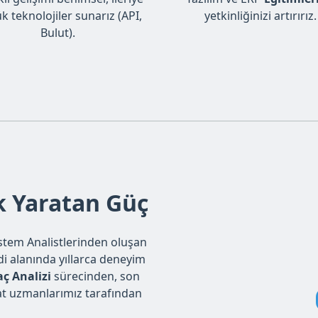
k teknolojiler sunarız (API,
yetkinliğinizi artırırız.
Bulut).
k Yaratan Güç
Sistem Analistlerinden oluşan
ndi alanında yıllarca deneyim
aç Analizi
sürecinden, son
at uzmanlarımız tarafından