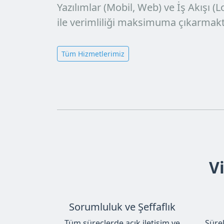
Yazılımlar (Mobil, Web)
ve
İş Akışı (
ile verimliliği maksimuma çıkarmaktı
Tüm Hizmetlerimiz
V
Sorumluluk ve Şeffaflık
Tüm süreçlerde açık iletişim ve
Sürek