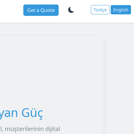
Get a Quote
Türkçe
English
ıyan Güç
 müşterilerinin dijital