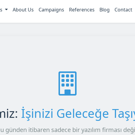
es
About Us
Campaigns
References
Blog
Contact
miz:
İşinizi Geleceğe Taş
u günden itibaren sadece bir yazılım firması değil,