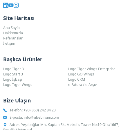
Site Haritası
Ana Sayfa
Hakkımızda
Referanslar
İletişim
Başlıca Ürünler
Logo Tiger 3
Logo Tiger Wings Enterprise
Logo Start 3
Logo GO Wings
Logo İşbaşı
Logo CRM
Logo Tiger Wings
e-Fatura / e-Arşiv
Bize Ulaşın
Telefon:
+90 (850) 242 84 23
E-posta:
info@vibebilisim.com
Adres: Yeşilbağlar Mh. Kaptan Sk. Metrofis Tower No:19 Ofis:1667,
Pendik / İstanbul